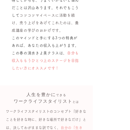
得してからも、うまくいかないと悩ん
だことは沢山あります。それでもこう
して
コツコツマイペースに活動を続
け、売り上げをあげてこれたのは、養
成講座の学びのおかげです。
このマインドと手にする3つの特典が
あれば、あなたの収入も上がります。​
この春の清水きよ美クラスは、
自分も
収入ももうひとつ上のステージを目指
したい方にオススメです！
人生を豊かに
できる
ワークライフスタイリスト
とは
ワークライフスタイリストのコンセプト「好きな
ことを好きな時に、好きな場所で好きなだけ」と
は、決してわがままな訳でなく、
自分の「生き