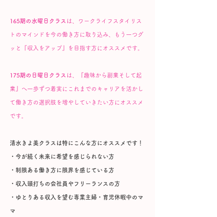
165期の水曜日クラス
は、ワークライフスタイリス
トのマインドを今の働き方に取り込み、もう一つグ
ッと『収入をアップ』を目指す方にオススメです。
175期の日曜日クラス
は、『趣味から副業そして起
業』へ一歩ずつ着実にこれまでのキャリアを活かし
て働き方の選択肢を増やしていきたい方にオススメ
です。
清水きよ美クラスは特にこんな方にオススメです！
・今が続く未来に希望を感じられない方
・制限ある働き方に限界を感じている方
・収入頭打ちの会社員やフリーランスの方
・ゆとりある収入を望む専業主婦・育児休暇中のマ
マ