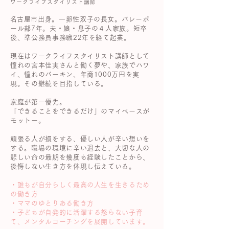
ワークライフスタイリスト講師
​名古屋市出身。一卵性双子の長女。バレーボ
ール部7年。
夫・娘・息子の４人家族。
短卒
後、準公務員事務職22年を経て起業。
現在はワークライフスタイリスト講師として
憧れの宮本佳実さんと働く夢や、
家族でハワ
イ、憧れのバーキン、年商1000万円を実
現。その継続を目指している。
家庭が第一優先。
「できることをできるだけ」
のマイペースが
モットー。
頑張る人が損をする、優しい人が辛い想いを
する。職場の環境に辛い過去と、
大切な人の
悲しい命の最期を幾度も経験したことから、
後悔しない生き方を体現し伝えている。
・誰もが自分らしく最高の人生を生きるため
の働き方
・ママのゆとりある働き方
・子どもが自発的に活躍する怒らない子育
て、
メンタルコーチングを展開しています。